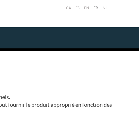
CA
ES
EN
FR
NL
nels.
but fournir le produit approprié en fonction des